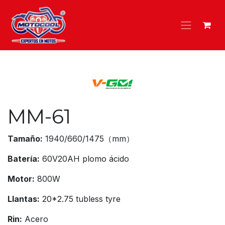
Ir al contenido
MM-61
Tamaño:
1940/660/1475（mm）
Batería:
60V20AH plomo ácido
Motor:
800W
Llantas:
20*2.75 tubless tyre
Rin:
Acero