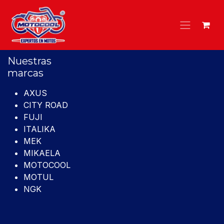
Ir al contenido
Nuestras
marcas
AXUS
CITY ROAD
FUJI
ITALIKA
MEK
MIKAELA
MOTOCOOL
MOTUL
NGK