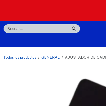
Ir al contenido
Nosotros
Tiendas
Centros de servicio
GENERAL
AJUSTADOR DE CAD
Todos los productos