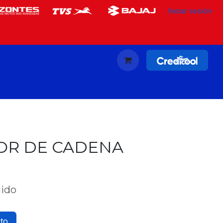
Iniciar sesión
OR DE CADENA
uido
ito