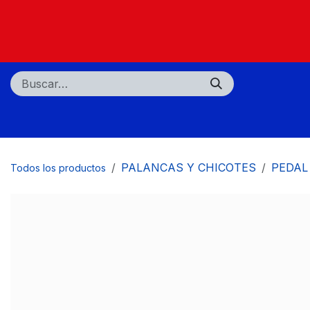
Ir al contenido
Nosotros
Tiendas
Centros de servicio
PALANCAS Y CHICOTES
PEDAL
Todos los productos