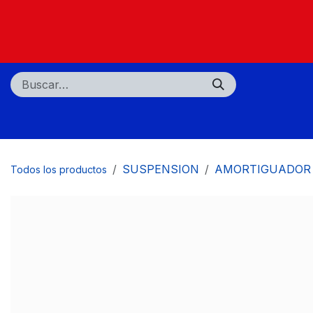
Ir al contenido
Nosotros
Tiendas
Centros de servicio
SUSPENSION
AMORTIGUADOR
Todos los productos