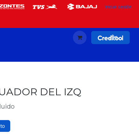
Iniciar sesión
UADOR DEL IZQ
luido
ito