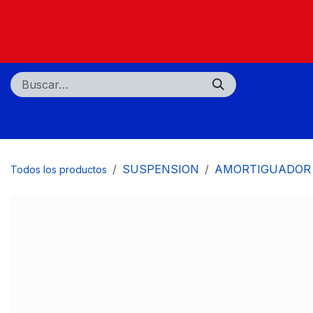
Ir al contenido
Nosotros
Tiendas
Centros de servicio
SUSPENSION
AMORTIGUADOR
Todos los productos