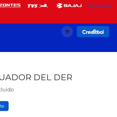
Iniciar sesión
UADOR DEL DER
cluido
ito