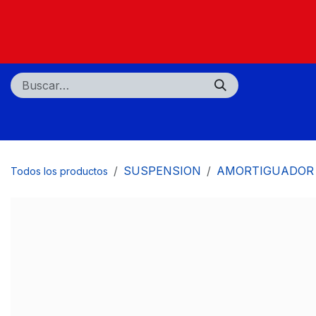
Ir al contenido
Nosotros
Tiendas
Centros de servicio
SUSPENSION
AMORTIGUADOR
Todos los productos