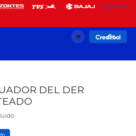
Iniciar sesión
UADOR DEL DER
ATEADO
luido
ito