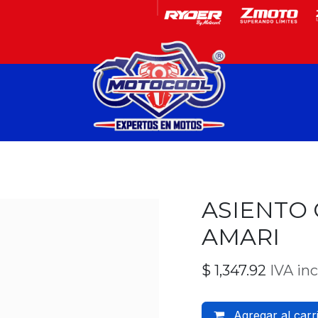
Garantía
Motos
ASIENTO 
AMARI
$
1,347.92
IVA in
Agregar al carr