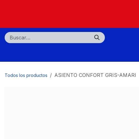
Ir al contenido
Nosotros
Tiendas
Centros de servicio
ASIENTO CONFORT GRIS-AMARI
Todos los productos