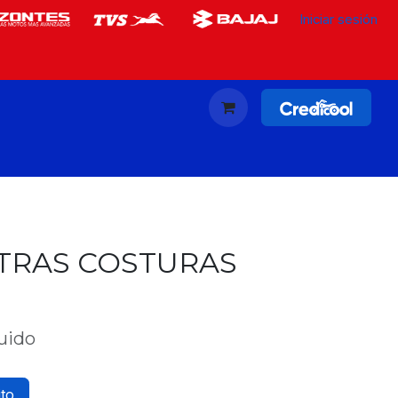
Iniciar sesión
 TRAS COSTURAS
luido
ito