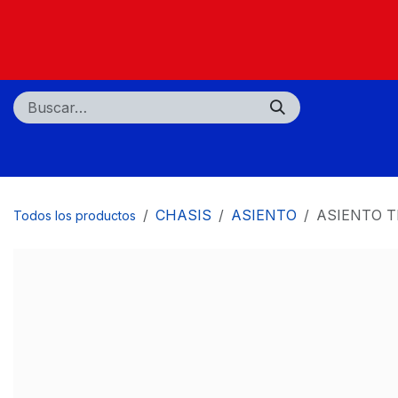
Ir al contenido
Nosotros
Tiendas
Centros de servicio
CHASIS
ASIENTO
ASIENTO 
Todos los productos