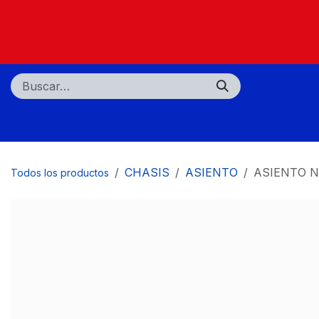
Ir al contenido
Nosotros
Tiendas
Centros de servicio
CHASIS
ASIENTO
ASIENTO 
Todos los productos