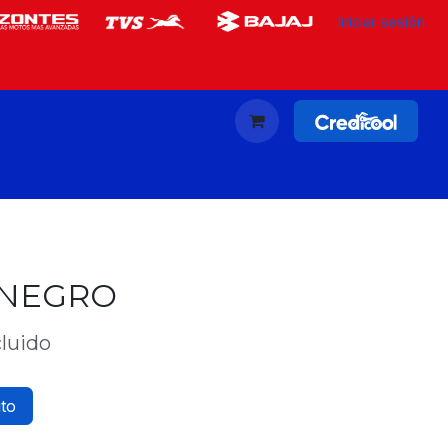
Iniciar sesión
 NEGRO
cluido
ito