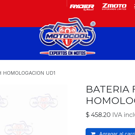
Garantía
Motos
AH HOMOLOGACION UD1
BATERIA 
HOMOLOG
$
458.20
IVA inc
Agregar al carr