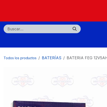
Ir al contenido
Nosotros
Tiendas
Centros de servicio
BATERÍAS
BATERIA FEG 12V5
Todos los productos