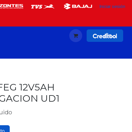
Iniciar sesión
FEG 12V5AH
ACION UD1
luido
ito