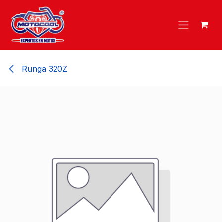
Ir al contenido
Runga 320Z