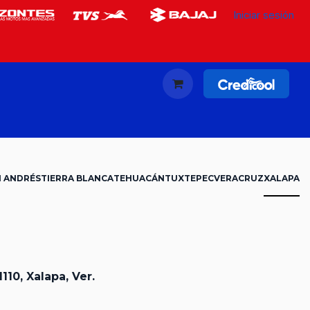
Iniciar sesión
N ANDRÉS
TIERRA BLANCA
TEHUACÁN
TUXTEPEC
VERACRUZ
XALAPA
110, Xalapa, Ver.