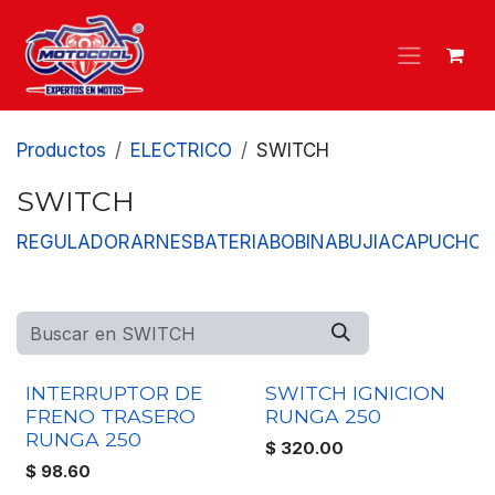
Ir al contenido
Productos
ELECTRICO
SWITCH
SWITCH
REGULADOR
ARNES
BATERIA
BOBINA
BUJIA
CAPUCHO
INTERRUPTOR DE
SWITCH IGNICION
FRENO TRASERO
RUNGA 250
RUNGA 250
$
320.00
$
98.60