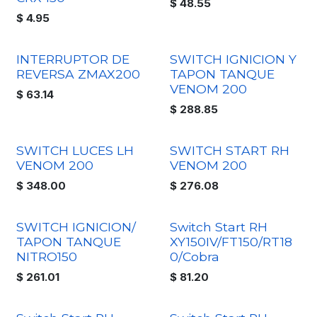
$
48.55
$
4.95
INTERRUPTOR DE
SWITCH IGNICION Y
REVERSA ZMAX200
TAPON TANQUE
VENOM 200
$
63.14
$
288.85
SWITCH LUCES LH
SWITCH START RH
VENOM 200
VENOM 200
$
348.00
$
276.08
SWITCH IGNICION/
Switch Start RH
TAPON TANQUE
XY150IV/FT150/RT18
NITRO150
0/Cobra
$
261.01
$
81.20