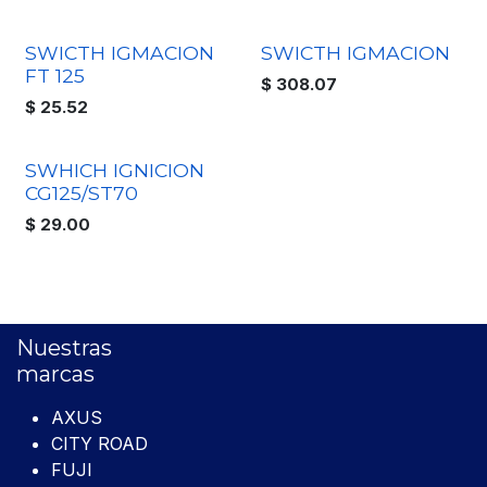
SWICTH IGMACION
SWICTH IGMACION
FT 125
$
308.07
$
25.52
SWHICH IGNICION
CG125/ST70
$
29.00
Nuestras
marcas
AXUS
CITY ROAD
FUJI