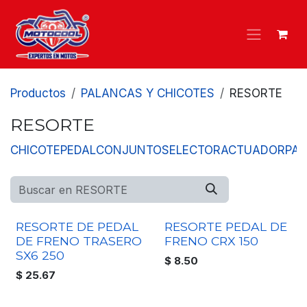
Ir al contenido
Productos
PALANCAS Y CHICOTES
RESORTE
RESORTE
CHICOTE
PEDAL
CONJUNTO
SELECTOR
ACTUADOR
PA
RESORTE DE PEDAL
RESORTE PEDAL DE
DE FRENO TRASERO
FRENO CRX 150
SX6 250
$
8.50
$
25.67