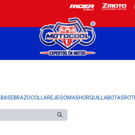
Garantía
Motos
A
BASE
BRAZO
COLLAR
EJE
GOMAS
HORQUILLA
BOTAS
ROT