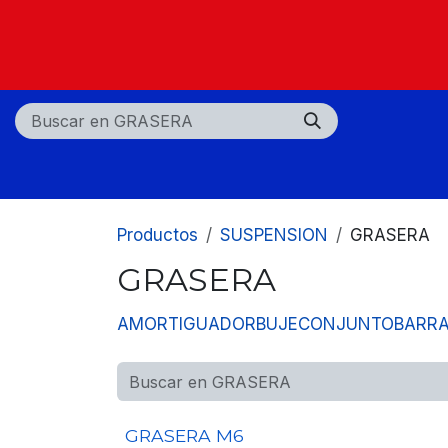
Ir al contenido
Nosotros
Tiendas
Centros de servicio
Productos
SUSPENSION
GRASERA
GRASERA
AMORTIGUADOR
BUJE
CONJUNTO
BARR
GRASERA M6