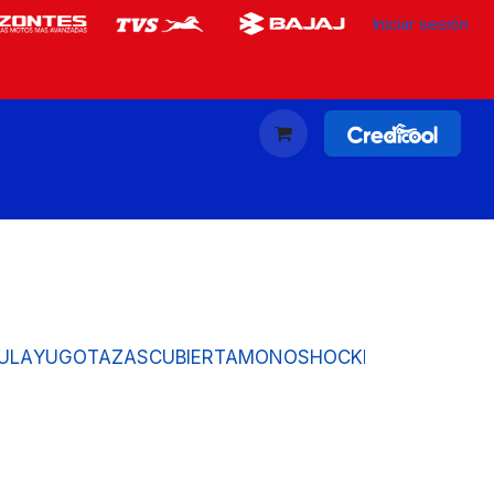
Iniciar sesión
ULA
YUGO
TAZAS
CUBIERTA
MONOSHOCK
BIELA
GRASER