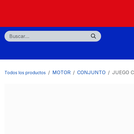
Ir al contenido
Nosotros
Tiendas
Centros de servicio
MOTOR
CONJUNTO
JUEGO C
Todos los productos