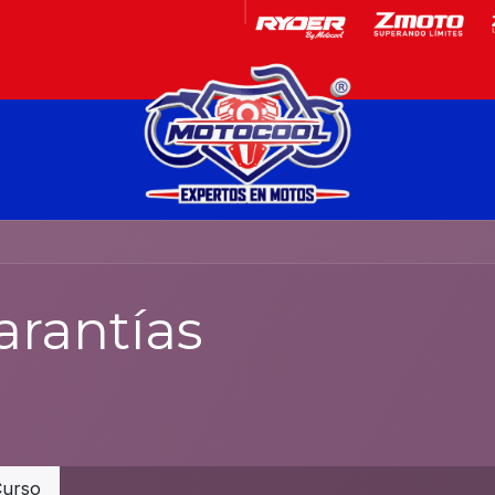
Garantía
Motos
arantías
urso