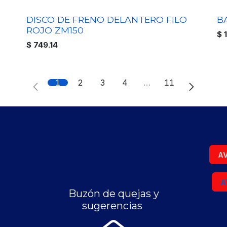
DISCO DE FRENO DELANTERO FILO
B
ROJO ZM150
$
$
749.14
1
2
3
4
…
11
AV
A
Buzón de quejas y
sugerencias