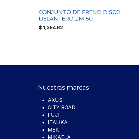
CONJUNTO DE FRENO DISCO
DELANTERO ZM150
$
1,354.62
Nuestras marcas
AXUS
CITY ROAD
FUJI
ITALIKA
MEK
MIKAELA