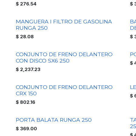
$
276.54
$
MANGUERA I FILTRO DE GASOLINA
B
RUNGA 250
D
$
28.08
$
CONJUNTO DE FRENO DELANTERO
P
CON DISCO SX6 250
$
$
2,237.23
CONJUNTO DE FRENO DELANTERO
L
CRX 150
$
$
802.16
PORTA BALATA RUNGA 250
T
2
$
369.00
$