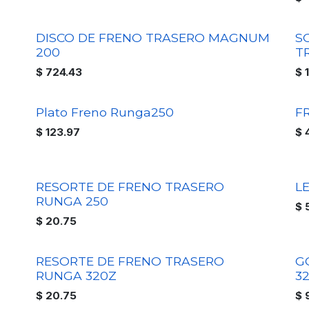
DISCO DE FRENO TRASERO MAGNUM
S
200
T
$
724.43
$
Plato Freno Runga250
F
$
123.97
$
RESORTE DE FRENO TRASERO
L
RUNGA 250
$
$
20.75
RESORTE DE FRENO TRASERO
G
RUNGA 320Z
3
$
20.75
$