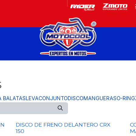
Garantía
Motos
S
A BALATAS
LEVA
CONJUNTO
DISCO
MANGUERAS
O-RING
ON
DISCO DE FRENO DELANTERO CRX
C
150
M