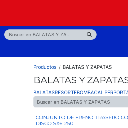
Ir al contenido
Nosotros
Tiendas
Centros de servicio
Productos
BALATAS Y ZAPATAS
BALATAS Y ZAPATA
BALATAS
RESORTE
BOMBA
CALIPER
PORT
CONJUNTO DE FRENO TRASERO C
DISCO SX6 250