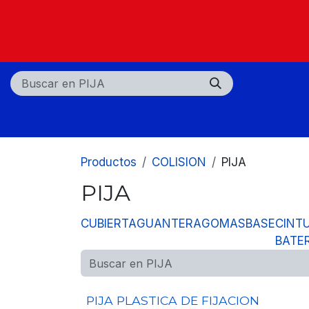
Ir al contenido
Nosotros
Tiendas
Centros de servicio
Productos
COLISION
PIJA
PIJA
CUBIERTA
GUANTERA
GOMAS
BASE
CINT
BATE
PIJA PLASTICA DE FIJACION