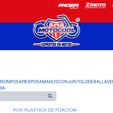
Garantía
Motos
URON
POSAPIES
POSAMANOS
CONJUNTO
LODERA
LLAVE
RIA
PIJA PLASTICA DE FIJACION