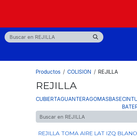
Ir al contenido
Nosotros
Tiendas
Centros de servicio
Productos
COLISION
REJILLA
REJILLA
CUBIERTA
GUANTERA
GOMAS
BASE
CINT
BATE
REJILLA TOMA AIRE LAT IZQ BLAN