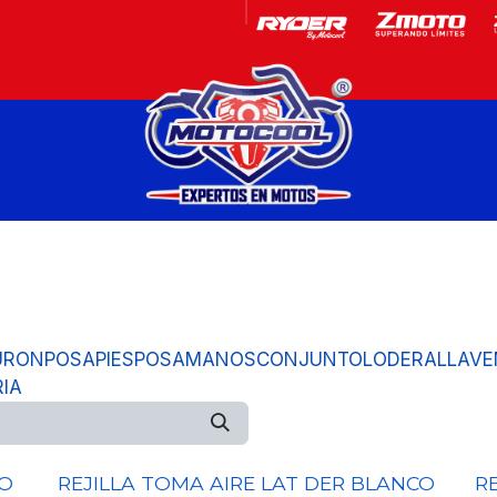
Garantía
Motos
URON
POSAPIES
POSAMANOS
CONJUNTO
LODERA
LLAVE
RIA
CO
REJILLA TOMA AIRE LAT DER BLANCO
R