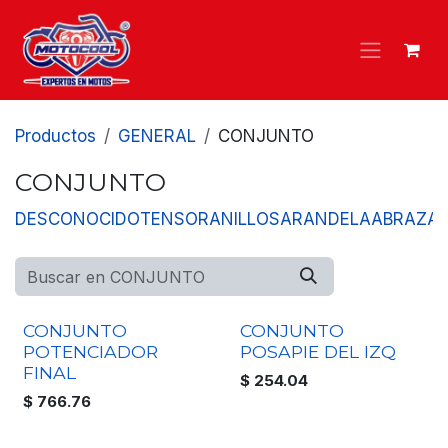
Ir al contenido
Productos
GENERAL
CONJUNTO
CONJUNTO
DESCONOCIDO
TENSOR
ANILLOS
ARANDELA
ABRAZA
CONJUNTO
CONJUNTO
POTENCIADOR
POSAPIE DEL IZQ
FINAL
$
254.04
$
766.76