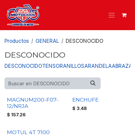
Ir al contenido
Productos
GENERAL
DESCONOCIDO
DESCONOCIDO
DESCONOCIDO
TENSOR
ANILLOS
ARANDELA
ABRAZA
MAGNUM200-F07-
ENCHUFE
12/NRJA
$
3.48
$
157.26
MOTUL 4T 7100